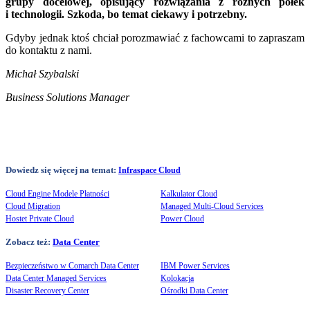
grupy docelowej, opisujący rozwiązania z różnych półek
i technologii. Szkoda, bo temat ciekawy i potrzebny.
Gdyby jednak ktoś chciał porozmawiać z fachowcami to zapraszam
do kontaktu z nami.
Michał Szybalski
Business Solutions Manager
Dowiedz się więcej na temat:
Infraspace Cloud
Cloud Engine Modele Płatności
Kalkulator Cloud
Cloud Migration
Managed Multi-Cloud Services
Hostet Private Cloud
Power Cloud
Zobacz też:
Data Center
Bezpieczeństwo w Comarch Data Center
IBM Power Services
Data Center Managed Services
Kolokacja
Disaster Recovery Center
Ośrodki Data Center