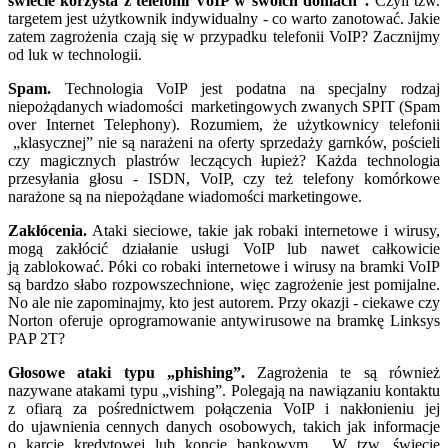
świecie korzysta z telefonii VoIP w swoich domach”.
Czyli tzw.
targetem jest użytkownik indywidualny - co warto zanotować. Jakie
zatem zagrożenia czają się w przypadku telefonii VoIP? Zacznijmy
od luk w technologii.
Spam.
Technologia VoIP jest podatna na specjalny rodzaj
niepożądanych wiadomości marketingowych zwanych SPIT (Spam
over Internet Telephony). Rozumiem, że użytkownicy telefonii
„klasycznej” nie są narażeni na oferty sprzedaży garnków, pościeli
czy magicznych plastrów leczących łupież? Każda technologia
przesyłania głosu - ISDN, VoIP, czy też telefony komórkowe
narażone są na niepożądane wiadomości marketingowe.
Zakłócenia.
Ataki sieciowe, takie jak robaki internetowe i wirusy,
mogą zakłócić działanie usługi VoIP lub nawet całkowicie
ją zablokować. Póki co robaki internetowe i wirusy na bramki VoIP
są bardzo słabo rozpowszechnione, więc zagrożenie jest pomijalne.
No ale nie zapominajmy, kto jest autorem. Przy okazji - ciekawe czy
Norton oferuje oprogramowanie antywirusowe na bramkę Linksys
PAP 2T?
Głosowe ataki typu „phishing”.
Zagrożenia te są również
nazywane atakami typu „vishing”. Polegają na nawiązaniu kontaktu
z ofiarą za pośrednictwem połączenia VoIP i nakłonieniu jej
do ujawnienia cennych danych osobowych, takich jak informacje
o karcie kredytowej lub koncie bankowym. W tzw. świecie