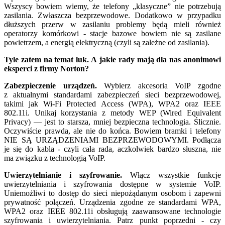
Wszyscy bowiem wiemy, że telefony „klasyczne” nie potrzebują
zasilania. Zwłaszcza bezprzewodowe. Dodatkowo w przypadku
dłuższych przerw w zasilaniu problemy będą mieli również
operatorzy komórkowi - stacje bazowe bowiem nie są zasilane
powietrzem, a energią elektryczną (czyli są zależne od zasilania).
Tyle zatem na temat luk. A jakie rady mają dla nas anonimowi
eksperci z firmy Norton?
Zabezpieczenie urządzeń.
Wybierz akcesoria VoIP zgodne
z aktualnymi standardami zabezpieczeń sieci bezprzewodowej,
takimi jak Wi-Fi Protected Access (WPA), WPA2 oraz IEEE
802.11i. Unikaj korzystania z metody WEP (Wired Equivalent
Privacy) — jest to starsza, mniej bezpieczna technologia. Ślicznie.
Oczywiście prawda, ale nie do końca. Bowiem bramki i telefony
NIE SĄ URZĄDZENIAMI BEZPRZEWODOWYMI. Podłącza
je się do kabla - czyli cała rada, aczkolwiek bardzo słuszna, nie
ma związku z technologią VoIP.
Uwierzytelnianie i szyfrowanie.
Włącz wszystkie funkcje
uwierzytelniania i szyfrowania dostępne w systemie VoIP.
Uniemożliwi to dostęp do sieci niepożądanym osobom i zapewni
prywatność połączeń. Urządzenia zgodne ze standardami WPA,
WPA2 oraz IEEE 802.11i obsługują zaawansowane technologie
szyfrowania i uwierzytelniania. Patrz punkt poprzedni - czy