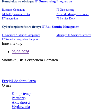
Kompleksowa obsługa:
IT Outsourcing Integration
Buisness Continuity
IT Outsourcing
Global Operation Center
Network Managed Services
IT Integration
IT Service Desk
Cyberbezpieczeństwo firmy:
IT Risk Security Management
IT Security Auditing Compliance
Managed IT Security Services
IT Security Integration Support
Inne artykuły
08.08.2026
Skontaktuj się z ekspertem Comarch
Określ swoje potrzeby biznesowe, a my zaoferujemy Ci
dedykowane rozwiązanie.
Przejdź do formularza
O nas
Kompetencje
Partnerzy
Aktualności
Wydarzenia