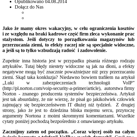
Opublikowano
04.08.2014
Dołącz do Nas
Jako że mamy okres wakacyjny, w celu ograniczenia kosztów
i ze względu na braki kadrowe część firm zleca wykonanie prac
stażystom. Jeśli dotyczy to porządkowania magazynów lub
przerzucania ziemi, to efekty raczej nie są specjalnie widoczne,
a jeśli są to tylko wzbudzają radość i zadowolenie.
Zupełnie inna historia jest w przypadku pisania różnego rodzaju
artykułów. Tutaj błędy niestety widoczne są jak na dłoni, a efekty
negatywne mogą być znacznie poważniejsze niż przy przerzucaniu
ziemi. Skąd taka konkluzja? Niedawno bowiem trafiłem na artykuł
„Luki w zabezpieczeniach technologii VoIP”
(http://pl.norton.com/voip-security-a-primer/article), autorstwa firmy
Norton - znanego producenta systemów bezpieczeństwa. Artykuł
jest tak absurdalny, że nie wierzę, że pisał go jakikolwiek człowiek
zajmujący się bezpieczeństwem IT dłużej niż tydzień. Z drugiej
strony, jako że jest to dziedzina bliska mojemu sercu, przytoczę
argumenty Nortona z moimi skromnymi komentarzami. Wszelkie
cytaty poniżej pochodzą bezpośrednio z omawianego artykułu.
Zacznijmy zatem od początku. „Coraz więcej osób na całym