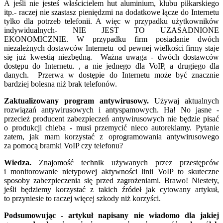
A jeśli nie jesteś właścicielem hut aluminium, klubu piłkarskiego
itp.- raczej nie szastasz pieniędzmi na dodatkowe łącze do Internetu
tylko dla potrzeb telefonii. A więc w przypadku użytkowników
indywidualnych- NIE JEST TO UZASADNIONE
EKONOMICZNIE. W przypadku firm posiadanie dwóch
niezależnych dostawców Internetu od pewnej wielkości firmy staje
się już kwestią niezbędną. Ważna uwaga - dwóch dostawców
dostępu do Internetu. , a nie jednego dla VoIP, a drugiego dla
danych. Przerwa w dostępie do Internetu może być znacznie
bardziej bolesna niż brak telefonów.
Zaktualizowany program antywirusowy.
Używaj aktualnych
rozwiązań antywirusowych i antyspamowych. Ha! No jasne -
przecież producent zabezpieczeń antywirusowych nie będzie pisać
o produkcji chleba - musi przemycić nieco autoreklamy. Pytanie
zatem, jak mam korzystać z oprogramowania antywirusowego
za pomocą bramki VoIP czy telefonu?
Wiedza.
Znajomość technik używanych przez przestępców
i monitorowanie nietypowej aktywności linii VoIP to skuteczne
sposoby zabezpieczenia się przed zagrożeniami. Brawo! Niestety,
jeśli będziemy korzystać z takich źródeł jak cytowany artykuł,
to przyniesie to raczej więcej szkody niż korzyści.
Podsumowując - artykuł napisany nie wiadomo dla jakiej