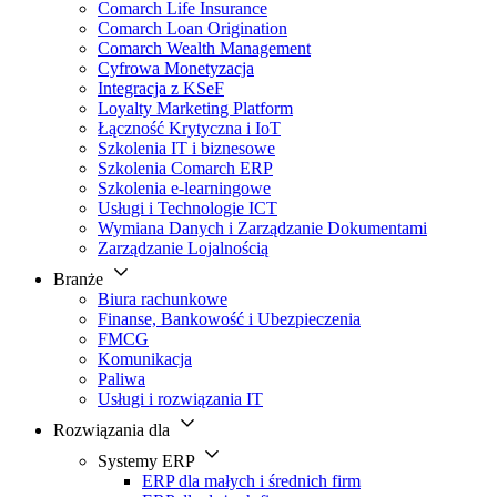
Comarch Life Insurance
Comarch Loan Origination
Comarch Wealth Management
Cyfrowa Monetyzacja
Integracja z KSeF
Loyalty Marketing Platform
Łączność Krytyczna i IoT
Szkolenia IT i biznesowe
Szkolenia Comarch ERP
Szkolenia e-learningowe
Usługi i Technologie ICT
Wymiana Danych i Zarządzanie Dokumentami
Zarządzanie Lojalnością
Branże
Biura rachunkowe
Finanse, Bankowość i Ubezpieczenia
FMCG
Komunikacja
Paliwa
Usługi i rozwiązania IT
Rozwiązania dla
Systemy ERP
ERP dla małych i średnich firm