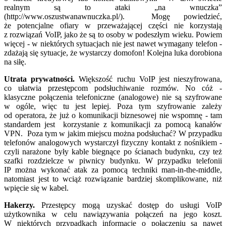
realnym są to ataki „na wnuczka”
(http://www.oszustwanawnuczka.pl/). Mogę powiedzieć,
że potencjalne ofiary w przeważającej części nie korzystają
z rozwiązań VoIP, jako że są to osoby w podeszłym wieku. Powiem
więcej - w niektórych sytuacjach nie jest nawet wymagany telefon -
zdażają się sytuacje, że wystarczy domofon! Kolejna luka dorobiona
na siłę.
Utrata prywatności.
Większość ruchu VoIP jest nieszyfrowana,
co ułatwia przestępcom podsłuchiwanie rozmów. No cóż -
klasyczne połączenia telefoniczne (analogowe) nie są szyfrowane
w ogóle, więc tu jest lepiej. Poza tym szyfrowanie zależy
od operatora, że już o komunikacji biznesowej nie wspomnę - tam
standardem jest korzystanie z komunikacji za pomocą kanałów
VPN. Poza tym w jakim miejscu można podsłuchać? W przypadku
telefonów analogowych wystarczył fizyczny kontakt z nośnikiem -
czyli narażone były kable biegnące po ścianach budynku, czy też
szafki rozdzielcze w piwnicy budynku. W przypadku telefonii
IP można wykonać atak za pomocą techniki man-in-the-middle,
natomiast jest to wciąż rozwiązanie bardziej skomplikowane, niż
wpięcie się w kabel.
Hakerzy.
Przestępcy mogą uzyskać dostęp do usługi VoIP
użytkownika w celu nawiązywania połączeń na jego koszt.
W niektórych przypadkach informacje o połączeniu są nawet