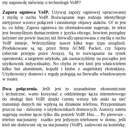
my naprawdę mówimy o technologii VoIP?
Zapora ogniowa VoIP.
Używaj zapory ogniowej opracowanej
z myślą o ruchu VoIP. Rozwiązanie tego rodzaju identyfikuje
nietypowe wzorce połączeń i monitoruje objawy ataków. O! to jest
to, co lubię. Zapora ogniowa (to sformułowanie sugeruje, że tekst
jest bezmyślnym tłumaczeniem z języka obcego, bowiem porządny
inżynier nie powie inaczej niż firewall) opracowana z myślą o ruchu
VoIP istnieje. Wdrożyliśmy nawet kilka tego typu urządzeń.
Produkowane są np. przez firmy ACME Packet, czy Sipera
(obecnie przejęta przez Avaya). Są to rozwiązania na rynek
operatorski, a targetem artykułu, jak zaznaczyliśmy na początku jest
użytkownik indywidualny. No chyba że ten ktoś jest właścicielem
kilku hut aluminium, kopalń i klubu z angielskiej ekstraklasy.
Użytkownicy domowi z reguły polegają na firewallu wbudowanym
w router.
Dwa połączenia.
Jeśli jest to uzasadnione ekonomicznie
i techniczne, warto korzystać z oddzielnego łącza internetowego
do obsługi linii VoIP, dzięki czemu wirusy lub ataki na sieć
transmisji danych nie wpłyną na działanie telefonu. Przypominam
jeszcze raz - mówimy o użytkownikach domowych. Autorzy zatem
sugerują osobne łącze tylko dla potrzeb VoIP. Hm…. Po pierwsze -
telefon stacjonarny rzadko jest jedynym telefonem w domu, jeśli
ktoś nie dodzwoni się na stacjonarny (VoIP), zadzwoni na komórkę.