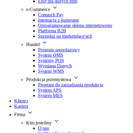
ERP dla dużych firm
e-Commerce
Comarch Pay
Integracja z kurierami
Oprogramowanie sklepu internetowego
Platforma B2B
Sprzedaż na marketplace'ach
Handel
Program sprzedażowy
System OMS
Systemy POS
Wymiana Danych
System WMS
Produkcja przemysłowa
Program do zarządzania produkcją
System APS
System MES
Klienci
Kariera
Firma
Kim jesteśmy
O nas