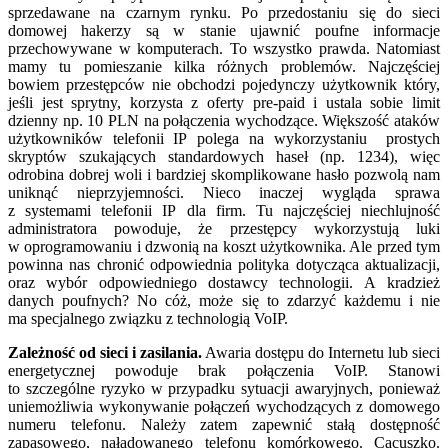
sprzedawane na czarnym rynku. Po przedostaniu się do sieci
domowej hakerzy są w stanie ujawnić poufne informacje
przechowywane w komputerach. To wszystko prawda. Natomiast
mamy tu pomieszanie kilka różnych problemów. Najczęściej
bowiem przestępców nie obchodzi pojedynczy użytkownik który,
jeśli jest sprytny, korzysta z oferty pre-paid i ustala sobie limit
dzienny np. 10 PLN na połączenia wychodzące. Większość ataków
użytkowników telefonii IP polega na wykorzystaniu prostych
skryptów szukających standardowych haseł (np. 1234), więc
odrobina dobrej woli i bardziej skomplikowane hasło pozwolą nam
uniknąć nieprzyjemności. Nieco inaczej wygląda sprawa
z systemami telefonii IP dla firm. Tu najczęściej niechlujność
administratora powoduje, że przestępcy wykorzystują luki
w oprogramowaniu i dzwonią na koszt użytkownika. Ale przed tym
powinna nas chronić odpowiednia polityka dotycząca aktualizacji,
oraz wybór odpowiedniego dostawcy technologii. A kradzież
danych poufnych? No cóż, może się to zdarzyć każdemu i nie
ma specjalnego związku z technologią VoIP.
Zależność od sieci i zasilania.
Awaria dostępu do Internetu lub sieci
energetycznej powoduje brak połączenia VoIP. Stanowi
to szczególne ryzyko w przypadku sytuacji awaryjnych, ponieważ
uniemożliwia wykonywanie połączeń wychodzących z domowego
numeru telefonu. Należy zatem zapewnić stałą dostępność
zapasowego, naładowanego telefonu komórkowego. Cacuszko.