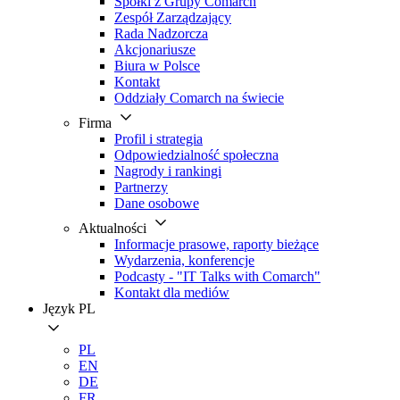
Spółki z Grupy Comarch
Zespół Zarządzający
Rada Nadzorcza
Akcjonariusze
Biura w Polsce
Kontakt
Oddziały Comarch na świecie
Firma
Profil i strategia
Odpowiedzialność społeczna
Nagrody i rankingi
Partnerzy
Dane osobowe
Aktualności
Informacje prasowe, raporty bieżące
Wydarzenia, konferencje
Podcasty - "IT Talks with Comarch"
Kontakt dla mediów
Język
PL
PL
EN
DE
FR